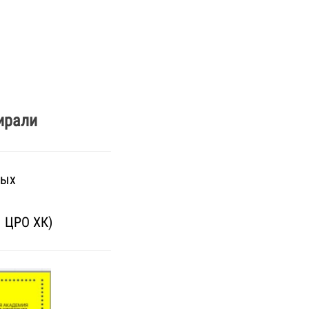
ирали
вых
ы ЦРО ХК)