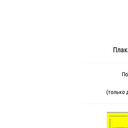
Плак
По
(только 