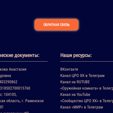
ОБРАТНАЯ СВЯЗЬ
еские документы:
Наши ресурсы:
кова Анастасия
ВКонтакте
дровна
Канал ЦРО ХК в Телеграм
403290862
Канал на RUTUBE
318502700015760
«Оружейная комната» в Телег
с: 104105,
Канал на YouTube
ая область, г. Раменское
«Сообщество ЦРО ХК» в Телег
ИП
Канал «МИР» в Телеграм