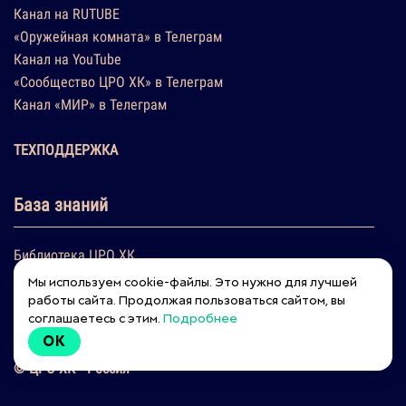
Канал на RUTUBE
«Оружейная комната» в Телеграм
Канал на YouTube
«Сообщество ЦРО ХК» в Телеграм
Канал «МИР» в Телеграм
ТЕХПОДДЕРЖКА
База знаний
Библиотека ЦРО ХК
Заказы инструментов
Мы используем cookie-файлы. Это нужно для лучшей
Подарочный сертификат ЦРО ХК
работы сайта. Продолжая пользоваться сайтом, вы
соглашаетесь с этим.
Подробнее
Пополнение баланса на депозит для пользователей РФ
OK
© ЦРО ХК™ Россия