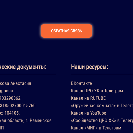
ОБРАТНАЯ СВЯЗЬ
еские документы:
Наши ресурсы:
кова Анастасия
ВКонтакте
дровна
Канал ЦРО ХК в Телеграм
403290862
Канал на RUTUBE
318502700015760
«Оружейная комната» в Телег
с: 104105,
Канал на YouTube
ая область, г. Раменское
«Сообщество ЦРО ХК» в Телег
ИП
Канал «МИР» в Телеграм