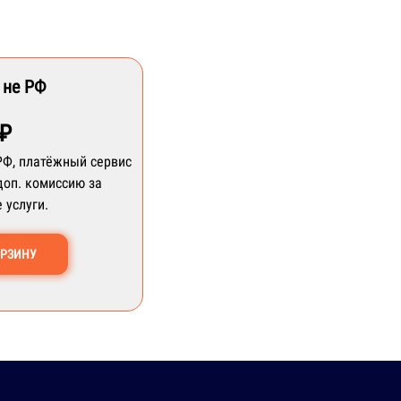
 не РФ
 ₽
РФ, платёжный сервис
доп. комиссию за
 услуги.
ОРЗИНУ