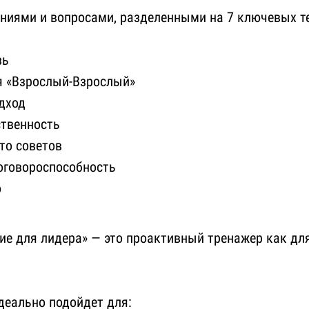
ениями и вопросами, разделенными на 7 ключевых т
зь
 «Взрослый-Взрослый»
дход
ственность
то советов
договороспособность
о
ие для лидера» — это проактивный тренажер как для
деально подойдет для: