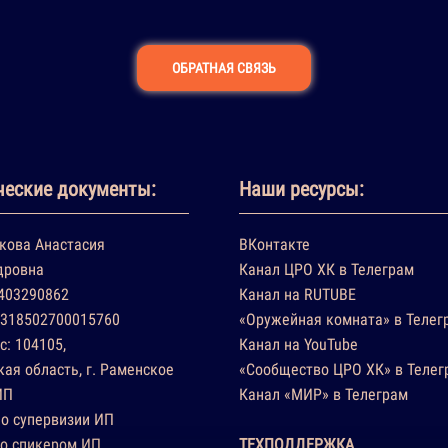
ОБРАТНАЯ СВЯЗЬ
еские документы:
Наши ресурсы:
кова Анастасия
ВКонтакте
дровна
Канал ЦРО ХК в Телеграм
403290862
Канал на RUTUBE
318502700015760
«Оружейная комната» в Телег
с: 104105,
Канал на YouTube
ая область, г. Раменское
«Сообщество ЦРО ХК» в Телег
ИП
Канал «МИР» в Телеграм
о супервизии ИП
со спикером ИП
ТЕХПОДДЕРЖКА