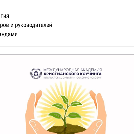
ития
ров и руководителей
андами