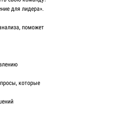
ние для лидера».
анализа, поможет
авлению
опросы, которые
шений