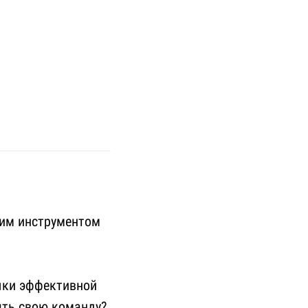
ким инструментом
выки эффективной
ять свою команду?