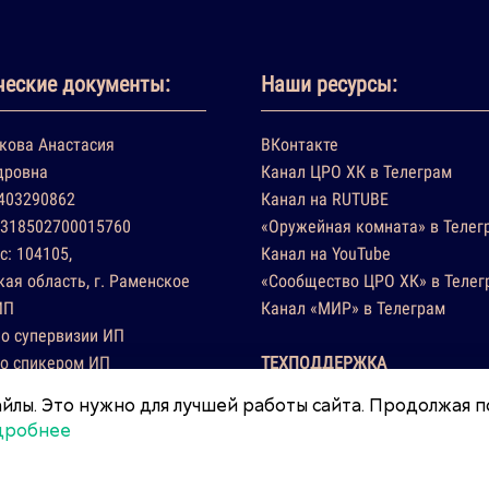
еские документы:
Наши ресурсы:
кова Анастасия
ВКонтакте
дровна
Канал ЦРО ХК в Телеграм
403290862
Канал на RUTUBE
318502700015760
«Оружейная комната» в Телег
с: 104105,
Канал на YouTube
ая область, г. Раменское
«Сообщество ЦРО ХК» в Телег
ИП
Канал «МИР» в Телеграм
о супервизии ИП
со спикером ИП
ТЕХПОДДЕРЖКА
ние ИП
йлы. Это нужно для лучшей работы сайта. Продолжая п
дробнее