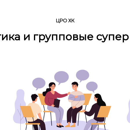
ЦРО ХК
ика и групповые супе