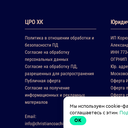
ЦРО ХК
Юридич
Политика в отношении обработки и
ИП Корю
безопасности ПД
Алексан
Согласие на обработку
ИНН 773
персональных данных
ОГРНИП 
Согласие на обработку ПД,
Юр. адре
разрешенных для распространения
Московск
Публичная оферта
Оферта 
Согласие на получение
Оферта п
информационных и рекламных
Оферта 
материалов
Соглаше
Мы используем cookie-фа
соглашаетесь с этим.
По
Email:
OK
info@christiancoaching.ru